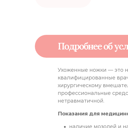
Подробнее об усл
Ухоженные ножки — это н
квалифицированные врачи
хирургическому вмешател
профессиональные средст
нетравматичной.
Показания для медицин
наличие мозолей и н