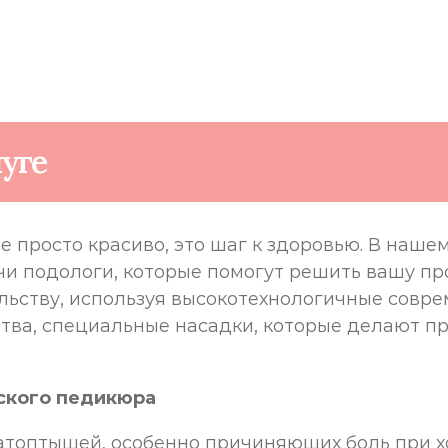
уге
е просто красиво, это шаг к здоровью. В наше
 подологи, которые помогут решить вашу про
ьству, используя высокотехнологичные совр
ва, специальные насадки, которые делают пр
ского педикюра
атоптышей, особенно причиняющих боль при х