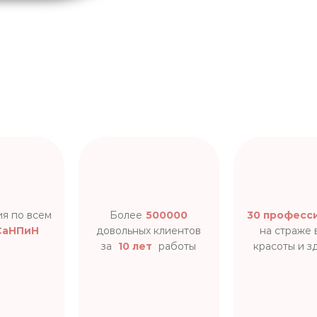
ия по всем
Более
500000
30 професс
аНПиН
довольных клиентов
на страже
за
10 лет
работы
красоты и з