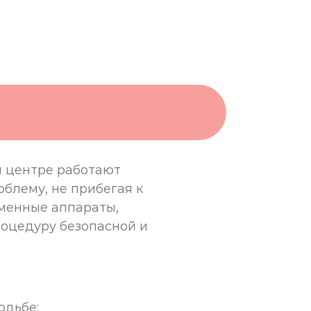
м центре работают
блему, не прибегая к
еменные аппараты,
оцедуру безопасной и
одьбе;