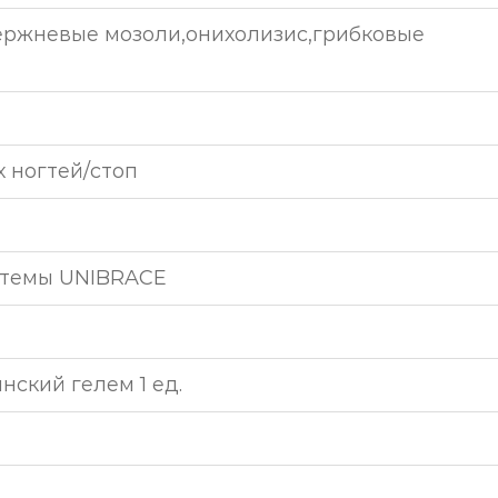
ержневые мозоли,онихолизис,грибковые
 ногтей/стоп
стемы UNIBRACE
ский гелем 1 ед.